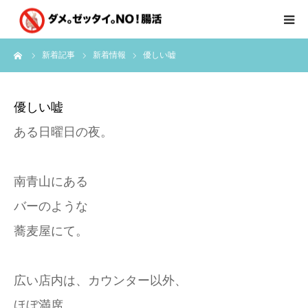
ーム
新着記事
新着情報
優しい嘘
はじめに
クライアント様の声
優しい嘘
ある日曜日の夜。
個別コンサルのご感想
会員限定お茶会
南青山にある
バーのような
有料会員限定特別メニュー
蕎麦屋にて。
講師実績
広い店内は、カウンター以外、
新着情報
ほぼ満席。