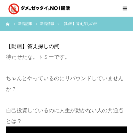
ーム
新着記事
新着情報
【動画】答え探しの罠
はじめに
クライアント様の声
【動画】答え探しの罠
待たせたな。トミーです。
個別コンサルのご感想
会員限定お茶会
ちゃんとやっているのにリバウンドしていません
か？
有料会員限定特別メニュー
自己投資しているのに人生が動かない人の共通点
講師実績
とは？
新着情報