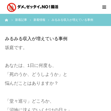
ーム
新着記事
新着情報
みるみる収入が増えている事例
はじめに
クライアント様の声
みるみる収入が増えている事例
坂庭です。
個別コンサルのご感想
会員限定お茶会
あなたは、1日に何度も、
「死のうか、どうしようか」と
有料会員限定特別メニュー
悩んだことはありますか？
講師実績
「堂々巡り」どころか、
新着情報
「沼地に沈んでいくだけの日々」