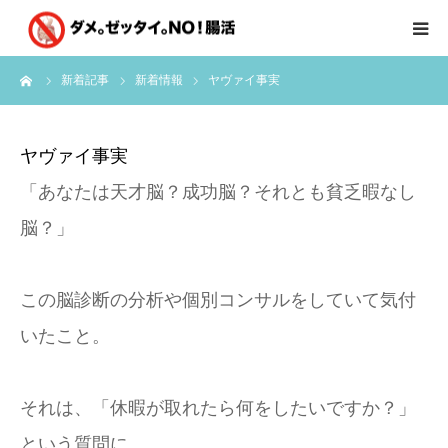
ーム
新着記事
新着情報
ヤヴァイ事実
はじめに
クライアント様の声
ヤヴァイ事実
「あなたは天才脳？成功脳？それとも貧乏暇なし
個別コンサルのご感想
脳？」
会員限定お茶会
この脳診断の分析や個別コンサルをしていて気付
有料会員限定特別メニュー
いたこと。
講師実績
それは、「休暇が取れたら何をしたいですか？」
新着情報
という質問に、