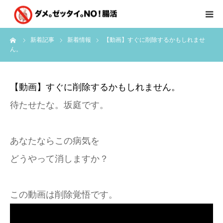
ーム
新着記事
新着情報
【動画】すぐに削除するかもしれませ
はじめに
ん。
クライアント様の声
【動画】すぐに削除するかもしれません。
個別コンサルのご感想
待たせたな。坂庭です。
会員限定お茶会
あなたならこの病気を
有料会員限定特別メニュー
どうやって消しますか？
講師実績
この動画は削除覚悟です。
新着情報