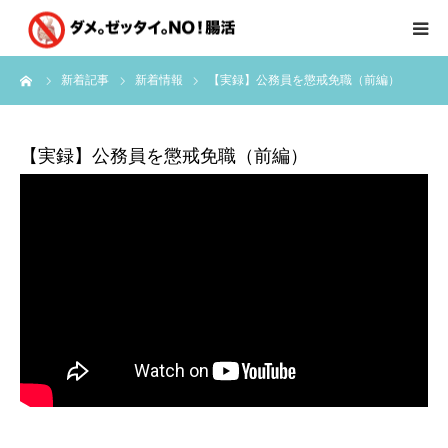
ーム
新着記事
新着情報
【実録】公務員を懲戒免職（前編）
はじめに
クライアント様の声
【実録】公務員を懲戒免職（前編）
個別コンサルのご感想
会員限定お茶会
有料会員限定特別メニュー
講師実績
新着情報