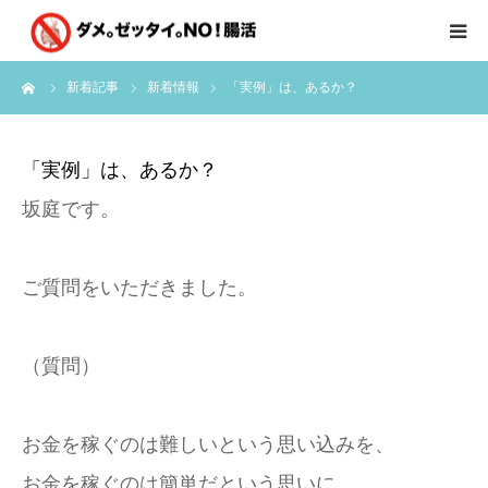
ーム
新着記事
新着情報
「実例」は、あるか？
はじめに
クライアント様の声
「実例」は、あるか？
坂庭です。
個別コンサルのご感想
会員限定お茶会
ご質問をいただきました。
有料会員限定特別メニュー
（質問）
講師実績
お金を稼ぐのは難しいという思い込みを、
新着情報
お金を稼ぐのは簡単だという思いに