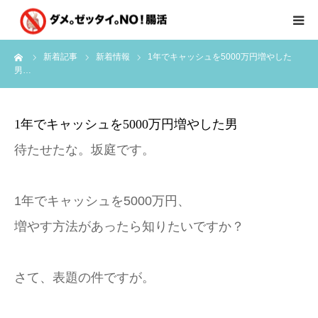
ーム
新着記事
新着情報
1年でキャッシュを5000万円増やした
はじめに
男…
クライアント様の声
1年でキャッシュを5000万円増やした男
個別コンサルのご感想
待たせたな。坂庭です。
会員限定お茶会
1年でキャッシュを5000万円、
有料会員限定特別メニュー
増やす方法があったら知りたいですか？
講師実績
さて、表題の件ですが。
新着情報