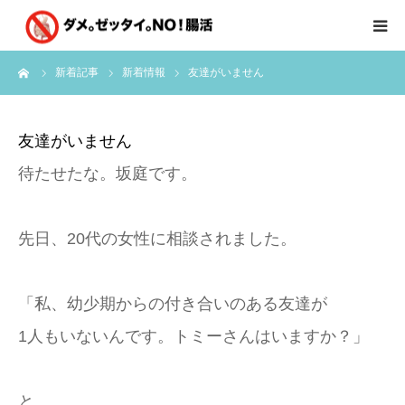
ーム
新着記事
新着情報
友達がいません
はじめに
クライアント様の声
友達がいません
待たせたな。坂庭です。
個別コンサルのご感想
会員限定お茶会
先日、20代の女性に相談されました。
有料会員限定特別メニュー
「私、幼少期からの付き合いのある友達が
1人もいないんです。トミーさんはいますか？」
講師実績
新着情報
と。