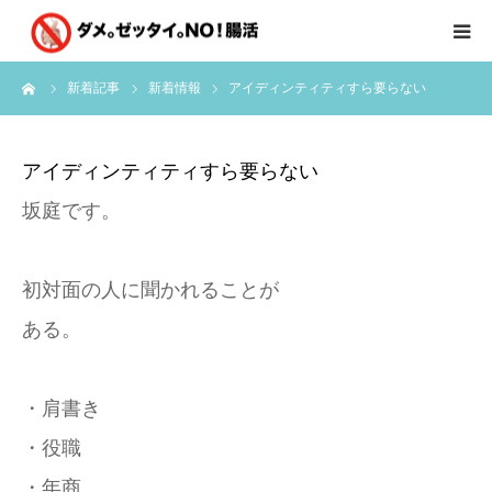
ーム
新着記事
新着情報
アイディンティティすら要らない
はじめに
クライアント様の声
アイディンティティすら要らない
坂庭です。
個別コンサルのご感想
会員限定お茶会
初対面の人に聞かれることが
ある。
有料会員限定特別メニュー
・肩書き
講師実績
・役職
新着情報
・年商