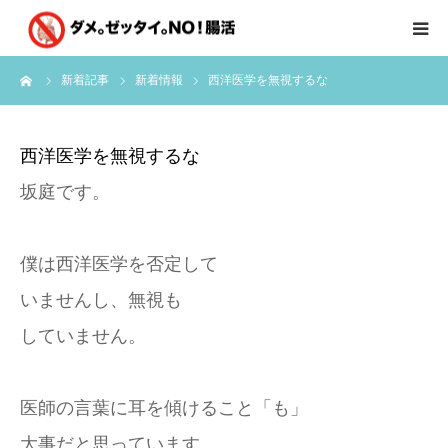
ーム
新着記事
新着情報
西洋医学を無視するな
はじめに
クライアント様の声
西洋医学を無視するな
坂庭です。
個別コンサルのご感想
会員限定お茶会
僕は西洋医学を否定して
いませんし、無視も
有料会員限定特別メニュー
していません。
講師実績
医師の言葉に耳を傾けること「も」
新着情報
大事だと思っています。