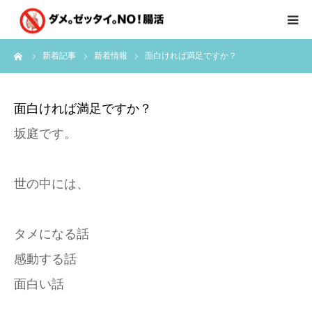
ーム
新着記事
新着情報
面白ければ満足ですか？
はじめに
クライアント様の声
面白ければ満足ですか？
坂庭です。
個別コンサルのご感想
会員限定お茶会
世の中には、
有料会員限定特別メニュー
タメになる話
感動する話
講師実績
面白い話
新着情報