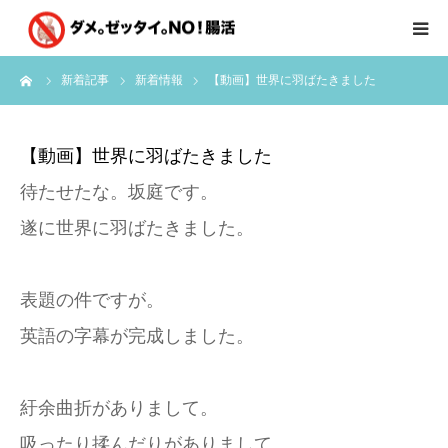
ーム
新着記事
新着情報
【動画】世界に羽ばたきました
はじめに
クライアント様の声
【動画】世界に羽ばたきました
待たせたな。坂庭です。
個別コンサルのご感想
遂に世界に羽ばたきました。
会員限定お茶会
表題の件ですが。
有料会員限定特別メニュー
英語の字幕が完成しました。
講師実績
紆余曲折がありまして。
新着情報
吸ったり揉んだりがありまして。