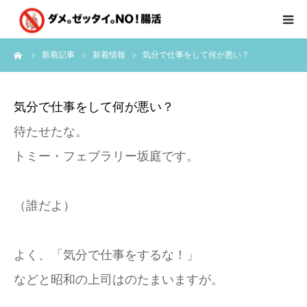
ーム
新着記事
新着情報
気分で仕事をして何が悪い？
はじめに
クライアント様の声
気分で仕事をして何が悪い？
待たせたな。
個別コンサルのご感想
トミー・フェブラリー坂庭です。
会員限定お茶会
（誰だよ）
有料会員限定特別メニュー
よく、「気分で仕事をするな！」
講師実績
などと昭和の上司はのたまいますが。
新着情報