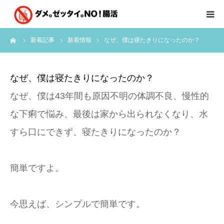
ーム
新着記事
新着情報
なぜ、僕は寝たきりになったのか？
はじめに
クライアント様の声
なぜ、僕は寝たきりになったのか？
なぜ、僕は43年間も原因不明の体調不良、慢性的
個別コンサルのご感想
な下痢で悩み、最後は家から出られなくなり、水
会員限定お茶会
すら口にできず、寝たきりになったのか？
有料会員限定特別メニュー
簡単ですよ。
講師実績
今思えば、シンプルで簡単です。
新着情報